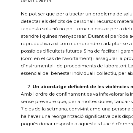
de la covid-19.
No pot ser que per a tractar un problema de salu
detectar els dèficits de personal i recursos materia
i aquesta solució no pot tornar a passar per a det
atendre i quines menysprear. Durant el període actu
reproductiva així com comprendre i adaptar-se a le
possibles dificultats futures. S’ha de facilitar i gar
(com en el cas de l’avortament) i assegurar la provi
d’instrumental i de procediments de laboratori. L
essencial del benestar individual i col·lectiu, per ai
Un abordatge deficient de les violències 
Amb l’ordre de confinament es va infravalorar la in
sense preveure que, per a moltes dones, tancar-se 
7 dies de la setmana, convivint amb una persona 
ha haver una reorganització significativa dels dispo
pogués donar resposta a aquesta situació d’emergè