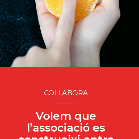
COL·LABORA
Volem que
l’associació es