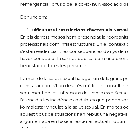
l’emergència i difusió de la covid-19, l’Associació
Denunciem:
Dificultats i restriccions d’accés als Serve
En els darrers mesos hem presenciat la reorganitzac
professionals com infraestructures. En el context 
s’estan evidenciant les conseqüències d’anys de 
haver considerat la sanitat pública com una priorit
benestar de totes les persones.
L’àmbit de la salut sexual ha sigut un dels grans 
constatar com s’han desatès múltiples consultes r
seguiment de les Infeccions de Transmissió Sexual
l’atenció a les incidències o dubtes que poden sor
i/o malestar vinculat a la salut sexual. En moltes 
aquest tipus de situacions han rebut una negativa a
argumentada en base a l’escenari actual i l’optimi