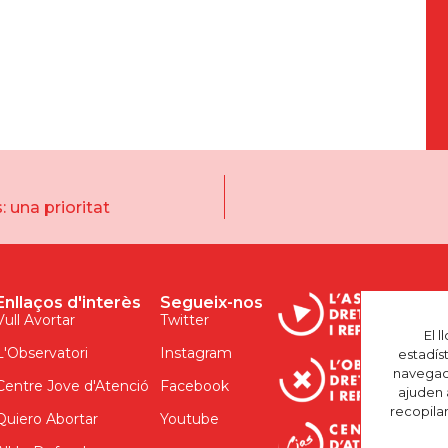
: una prioritat
Enllaços d'interès
Segueix-nos
Vull Avortar
Twitter
El 
L'Observatori
Instagram
estadís
navegaci
Centre Jove d'Atenció
Facebook
ajuden 
recopila
Quiero Abortar
Youtube