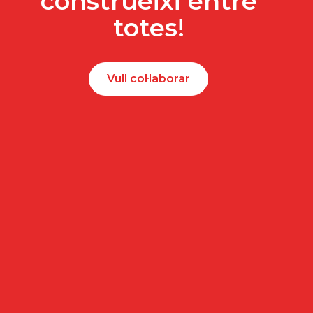
construeixi entre
totes!
Vull col·laborar