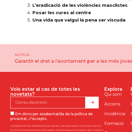
L’eradicació de les violències masclistes
Posar les cures al centre
Una vida que valgui la pena ser viscuda
NOTÍCIA
Garantir el dret a l’avortament per a les més joves
Vols estar al cas de totes les
Explora
novetats?
Qui som
Accions
Incidència
Em dono per assabentat/da de la política de
privacitat, i l’accepto.
Formació
INFORMACIÓ DE PROTECCIÓ DE DADES. Responsable: Finalitats: Enviar-
te comunicacions comercials sobre l’estat d’aquest projecte per mitjans