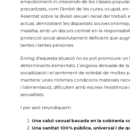
empobriment
in crescendo
de les classes popular
precaritzats, com l’àmbit de les cures, ocupat, en
Assentat sobre la divisió sexual i racial del treball,
actual, demostrant les disparitats socioeconòmiques
malaltia, amb un discurs centrat en la responsabil
protecció social absolutament deficient que aug
tantes i tantes persones.
Enmig d’aquesta situació no es pot promoure un b
determinants esmentats. L’angoixa derivada de la p
socialització i el sentiment de soledat de moltes 
mantenir unes mínimes condicions materials neces
i l’alimentació), dificulten amb escreix l’existència
sexualitats.
I per això reivindiquem:
Una salut sexual basada en la sobirania co
Una sanitat 100% pública, universal i de qu