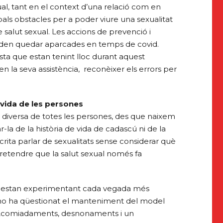
xual, tant en el context d’una relació com en
ipals obstacles per a poder viure una sexualitat
e salut sexual. Les accions de prevenció i
 poden quedar aparcades en temps de covid.
ista que estan tenint lloc durant aquest
en la seva assistència, reconèixer els errors per
 vida de les persones
i diversa de totes les persones, des que naixem
la de la història de vida de cadascú ni de la
òcrita parlar de sexualitats sense considerar què
 pretendre que la salut sexual només fa
 que estan experimentant cada vegada més
no ha qüestionat el manteniment del model
a. Acomiadaments, desnonaments i un