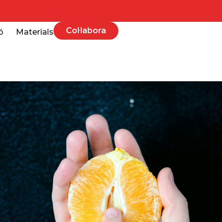
Col·labora
ó
Materials