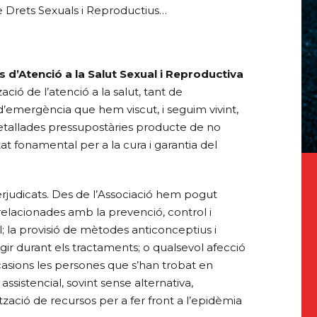
 de Drets Sexuals i Reproductius…
is d’Atenció a la Salut Sexual i Reproductiva
ió de l’atenció a la salut, tant de
d’emergència que hem viscut, i seguim vivint,
retallades pressupostàries producte de no
at fonamental per a la cura i garantia del
perjudicats. Des de l’Associació hem pogut
elacionades amb la prevenció, control i
; la provisió de mètodes anticonceptius i
gir durant els tractaments; o qualsevol afecció
ocasions les persones que s’han trobat en
ssistencial, sovint sense alternativa,
tzació de recursos per a fer front a l’epidèmia