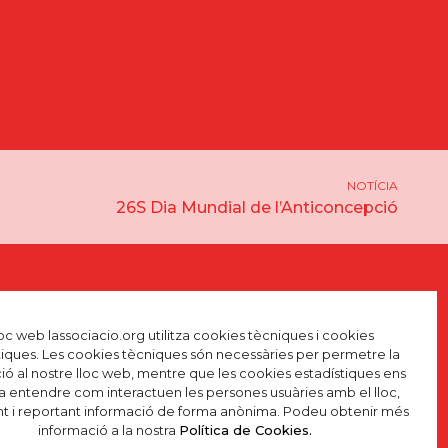
NOTÍCIA
26S Dia Mundial de l’Anticoncepció
lloc web lassociacio.org utilitza cookies tècniques i cookies
tiques. Les cookies tècniques són necessàries per permetre la
ó al nostre lloc web, mentre que les cookies estadístiques ens
a entendre com interactuen les persones usuàries amb el lloc,
nt i reportant informació de forma anònima. Podeu obtenir més
informació a la nostra
Política de Cookies.