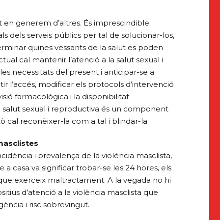
t en generem d’altres. És imprescindible
ls dels serveis públics per tal de solucionar-los,
erminar quines vessants de la salut es poden
al cal mantenir l’atenció a la salut sexual i
s necessitats del present i anticipar-se a
antir l’accés, modificar els protocols d’intervenció
sió farmacològica i la disponibilitat
a salut sexual i reproductiva és un component
xò cal reconèixer-la com a tal i blindar-la.
masclistes
cidència i prevalença de la violència masclista,
a casa va significar trobar-se les 24 hores, els
que exerceix maltractament. A la vegada no hi
sitius d’atenció a la violència masclista que
ncia i risc sobrevingut.