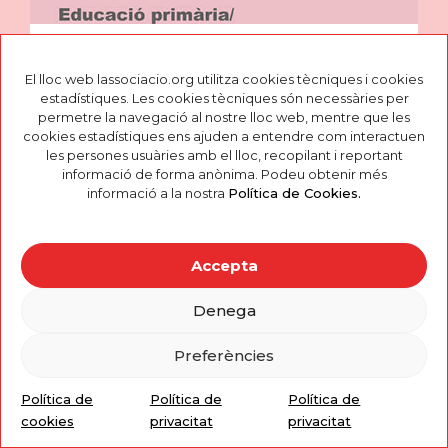
EDUCACIÓ SEXUAL
JOVES
El lloc web lassociacio.org utilitza cookies tècniques i cookies
Educació primària
estadístiques. Les cookies tècniques són necessàries per
Cicle inicial
permetre la navegació al nostre lloc web, mentre que les
cookies estadístiques ens ajuden a entendre com interactuen
les persones usuàries amb el lloc, recopilant i reportant
informació de forma anònima. Podeu obtenir més
informació a la nostra
Política de Cookies.
Accepta
Denega
Preferències
Política de
Política de
Política de
cookies
privacitat
privacitat
EDUCACIÓ SEXUAL
JOVES