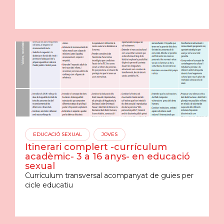
EDUCACIÓ SEXUAL
JOVES
Itinerari complert -currículum
acadèmic- 3 a 16 anys- en educació
sexual
Currículum transversal acompanyat de guies per
cicle educatiu