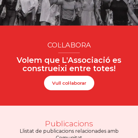
COL·LABORA
Volem que L'Associació es
construeixi entre totes!
Vull col·laborar
Publicacions
Llistat de publicacions relacionades amb
Comunitat