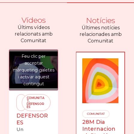
Vídeos
Notícies
Últims vídeos
Últimes notícies
relacionats amb
relacionades amb
Comunitat
Comunitat
Feu clic per
acceptar
màrqueting galetes
i activar aquest
contingut
COMUNITA
T
,
DEFENSOR
ES
COMUNITAT
DEFENSOR
28M Dia
ES
Internacion
Un