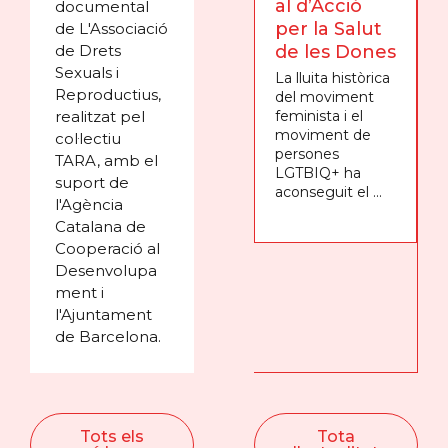
al d’Acció
documental
per la Salut
de L'Associació
de Drets
de les Dones
Sexuals i
La lluita històrica
Reproductius,
del moviment
realitzat pel
feminista i el
moviment de
col·lectiu
persones
TARA, amb el
LGTBIQ+ ha
suport de
aconseguit el ...
l'Agència
Catalana de
Cooperació al
Desenvolupa
ment i
l'Ajuntament
de Barcelona.
Tots els
Tota