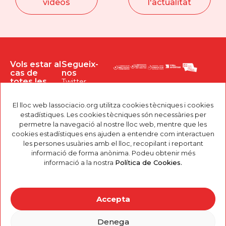
vídeos
l'actualitat
Vols estar al
Segueix-
cas de
nos
totes les
Twitter
novetats?
Instagram
El lloc web lassociacio.org utilitza cookies tècniques i cookies
Facebook
estadístiques. Les cookies tècniques són necessàries per
Youtube
permetre la navegació al nostre lloc web, mentre que les
Em dono per
assabentat/da
cookies estadístiques ens ajuden a entendre com interactuen
de la política de
les persones usuàries amb el lloc, recopilant i reportant
privacitat, i
informació de forma anònima. Podeu obtenir més
l’accepto.
informació a la nostra
Política de Cookies.
INFORMACIÓ DE
PROTECCIÓ DE DADES.
Responsable:
Finalitats: Enviar-te
Accepta
comunicacions
comercials sobre
l’estat d’aquest
projecte per mitjans
Denega
electrònics. Drets: Pots