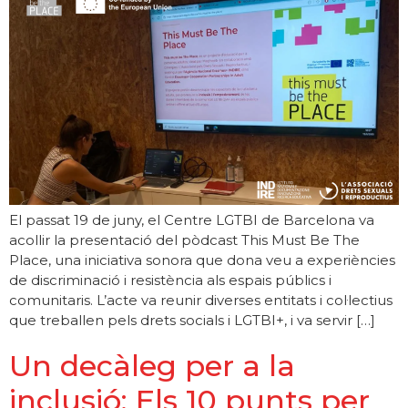
El passat 19 de juny, el Centre LGTBI de Barcelona va
acollir la presentació del pòdcast This Must Be The
Place, una iniciativa sonora que dona veu a experiències
de discriminació i resistència als espais públics i
comunitaris. L’acte va reunir diverses entitats i col·lectius
que treballen pels drets socials i LGTBI+, i va servir […]
Un decàleg per a la
inclusió: Els 10 punts per