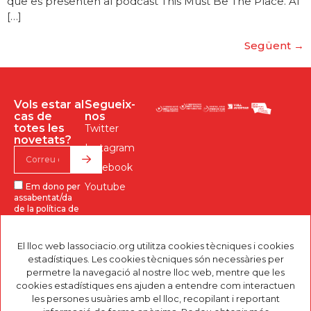
que es presenten al podcast This Must Be The Place. Al
[…]
Següent
→
Vols estar al
Segueix-
cas de
nos
totes les
Twitter
novetats?
Instagram
Facebook
Youtube
Em dono per
assabentat/da
de la política de
privacitat, i
l’accepto.
El lloc web lassociacio.org utilitza cookies tècniques i cookies
INFORMACIÓ DE
estadístiques. Les cookies tècniques són necessàries per
PROTECCIÓ DE DADES.
Responsable:
permetre la navegació al nostre lloc web, mentre que les
Finalitats: Enviar-te
cookies estadístiques ens ajuden a entendre com interactuen
comunicacions
comercials sobre
les persones usuàries amb el lloc, recopilant i reportant
l’estat d’aquest