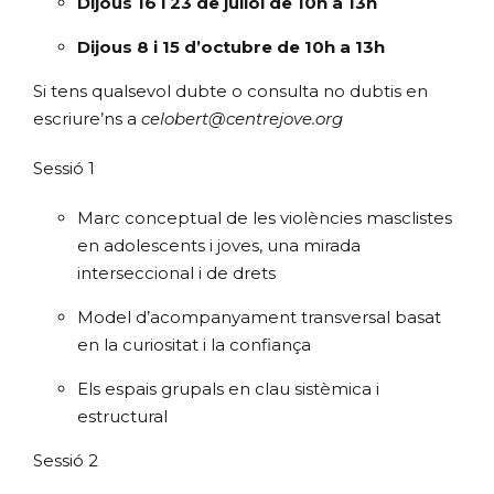
Dijous 16 i 23 de juliol de 10h a 13h
Dijous 8 i 15 d’octubre de 10h a 13h
Si tens qualsevol dubte o consulta no dubtis en
escriure’ns a
celobert
@centrejove.org
Sessió 1
Marc conceptual de les violències masclistes
en adolescents i joves, una mirada
interseccional i de drets
Model d’acompanyament transversal basat
en la curiositat i la confiança
Els espais grupals en clau sistèmica i
estructural
Sessió 2