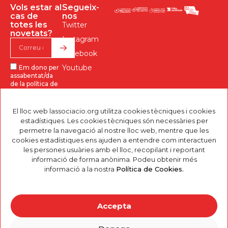
Vols estar al
Segueix-
cas de
nos
totes les
Twitter
novetats?
Instagram
Facebook
Youtube
Em dono per
assabentat/da
de la política de
privacitat, i
l’accepto.
El lloc web lassociacio.org utilitza cookies tècniques i cookies
INFORMACIÓ DE
estadístiques. Les cookies tècniques són necessàries per
PROTECCIÓ DE DADES.
Responsable:
permetre la navegació al nostre lloc web, mentre que les
Finalitats: Enviar-te
cookies estadístiques ens ajuden a entendre com interactuen
comunicacions
les persones usuàries amb el lloc, recopilant i reportant
comercials sobre
l’estat d’aquest
informació de forma anònima. Podeu obtenir més
projecte per mitjans
informació a la nostra
Política de Cookies.
electrònics. Drets: Pots
retirar el teu
consentiment en
qualsevol moment, a
més d’accedir,
Accepta
rectificar, suprimir les
teves dades i altres al
correu:
prova@delegado-