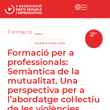
Formació
ONLI
JOVES
NE
VIOLÈNCIES MASCLISTES
Formació per a
professionals:
Semàntica de la
mutualitat. Una
perspectiva per a
l’abordatge col·lectiu
de les violències